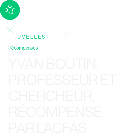
NOUVELLES
Récompenses
21/11/2025
YVAN BOUTIN,
PROFESSEUR ET
CHERCHEUR,
RÉCOMPENSÉ
PAR L’ACFAS