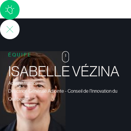
No
items
found.
No
items
found.
ÉQUIPE
ISABELLE VÉZINA
Administratrice
Directrice Générale Adjointe - Conseil de l'Innovation du
Québec