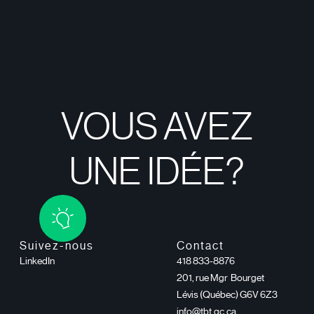
VOUS AVEZ
UNE IDÉE?
Suivez-nous
Contact
LinkedIn
418 833-8876
201, rue Mgr Bourget
Lévis (Québec) G6V 6Z3
info@tbt.qc.ca