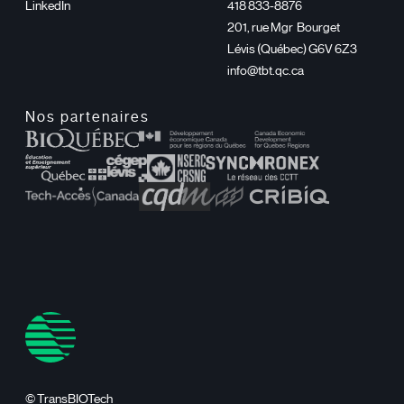
LinkedIn
418 833-8876
201, rue Mgr Bourget
Lévis (Québec) G6V 6Z3
info@tbt.qc.ca
Nos partenaires
© TransBIOTech